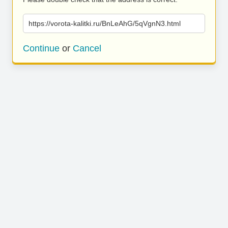
https://vorota-kalitki.ru/BnLeAhG/5qVgnN3.html
Continue
or
Cancel